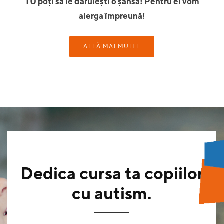
TU poți să le dăruiești o șansă! Pentru ei vom
alerga împreună!
AFLĂ MAI MULTE
Dedica cursa ta copiilor
cu autism.