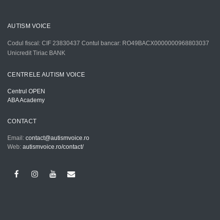
AUTISM VOICE
Codul fiscal: CIF 23830437 Contul bancar: RO49BACX0000000968803037
Unicredit Tiriac BANK
CENTRELE AUTISM VOICE
Centrul OPEN
ABA Academy
CONTACT
Email:
contact@autismvoice.ro
Web:
autismvoice.ro/contact/
Facebook
Instagram
YouTube
Email